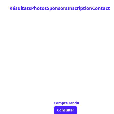
Résultats
Photos
Sponsors
Inscription
Contact
✕
Compte rendu
Consulter