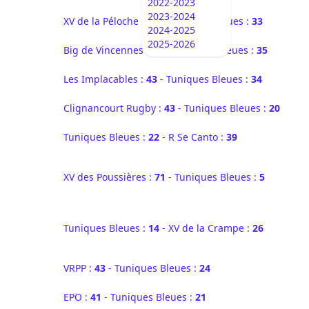
2022-2023
2023-2024
XV de la Péloche :
45
- Tuniques Bleues :
33
2024-2025
2025-2026
Big de Vincennes :
57
- Tuniques Bleues :
35
Les Implacables :
43
- Tuniques Bleues :
34
Clignancourt Rugby :
43
- Tuniques Bleues :
20
Tuniques Bleues :
22
- R Se Canto :
39
XV des Poussières :
71
- Tuniques Bleues :
5
Tuniques Bleues :
14
- XV de la Crampe :
26
VRPP :
43
- Tuniques Bleues :
24
EPO :
41
- Tuniques Bleues :
21