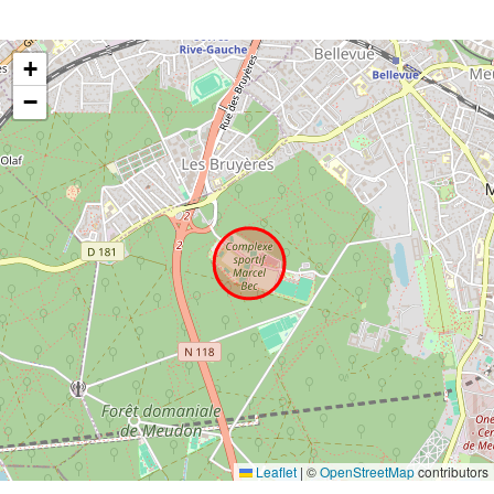
+
−
Leaflet
|
©
OpenStreetMap
contributors