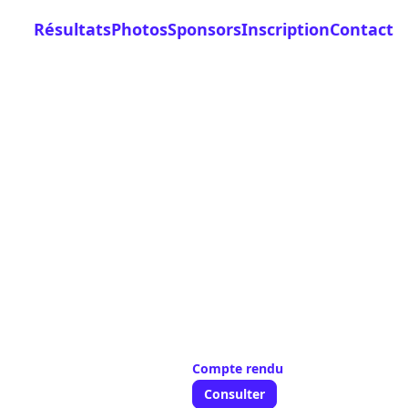
Résultats
Photos
Sponsors
Inscription
Contact
✕
Compte rendu
Consulter