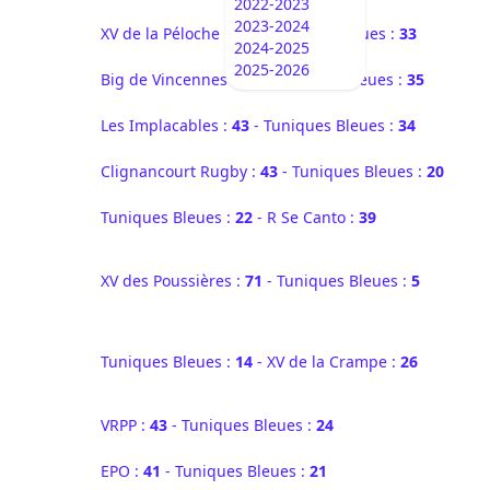
2022-2023
2023-2024
XV de la Péloche :
45
- Tuniques Bleues :
33
2024-2025
2025-2026
Big de Vincennes :
57
- Tuniques Bleues :
35
Les Implacables :
43
- Tuniques Bleues :
34
Clignancourt Rugby :
43
- Tuniques Bleues :
20
Tuniques Bleues :
22
- R Se Canto :
39
XV des Poussières :
71
- Tuniques Bleues :
5
Tuniques Bleues :
14
- XV de la Crampe :
26
VRPP :
43
- Tuniques Bleues :
24
EPO :
41
- Tuniques Bleues :
21